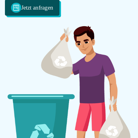
100
Jetzt anfragen
Email
info@messie-
wohnungen.de