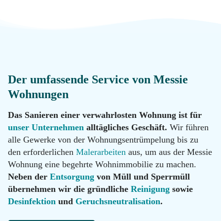
Messie
Reinigung
Datenschutz
Desinfektion
Kontakt
Der umfassende Service von Messie
Malerarbeiten
Standorte
Wohnungen
Das Sanieren einer verwahrlosten Wohnung ist für
Hotline
Renovierung
unser Unternehmen
alltägliches Geschäft.
Wir führen
0800
alle Gewerke von der Wohnungsentrümpelung bis zu
11 22
100
den erforderlichen
Malerarbeiten
aus, um aus der Messie
Tatortreinigung
Wohnung eine begehrte Wohnimmobilie zu machen.
Email
Neben der
Entsorgung
von Müll und Sperrmüll
info@messie-
wohnungen.de
übernehmen wir die gründliche
Reinigung
sowie
Hotline
Desinfektion
und
Geruchsneutralisation
.
0800
11 22