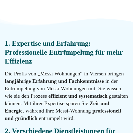
Messie
Reinigung
Datenschutz
Desinfektion
Kontakt
1. Expertise und Erfahrung:
Professionelle Entrümpelung für mehr
Malerarbeiten
Standorte
Effizienz
Hotline
Die Profis von „Messi Wohnungen“ in Viersen bringen
Renovierung
0800
langjährige Erfahrung und Fachkenntnisse
in der
11 22
Entrümpelung von Messi-Wohnungen mit. Sie wissen,
100
wie sie den Prozess
effizient und systematisch
gestalten
Tatortreinigung
Email
können. Mit ihrer Expertise sparen Sie
Zeit und
info@messie-
Energie
, während Ihre Messi-Wohnung
professionell
wohnungen.de
Hotline
und gründlich
entrümpelt wird.
0800
11 22
2. Verschiedene Dienstleistungen für