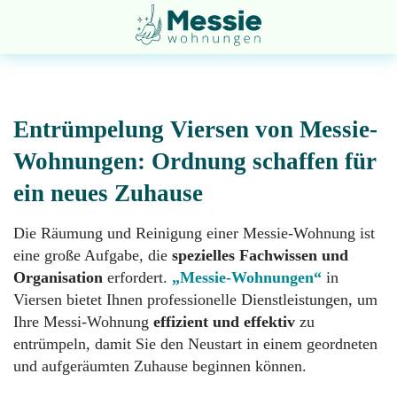
Entrümpelung
Viersen
von
Messie-
Wohnungen: Ordnung schaffen für
ein neues Zuhause
Entsorgung
Startseite
Die Räumung und Reinigung einer Messie-Wohnung ist
eine große Aufgabe, die
spezielles Fachwissen und
Entrümpelung
Über
Organisation
erfordert.
„Messie-Wohnungen“
in
uns
Viersen bietet Ihnen professionelle Dienstleistungen, um
Ihre Messi-Wohnung
effizient und effektiv
zu
Geruchsneutralisation
entrümpeln, damit Sie den Neustart in einem geordneten
Impressum
und aufgeräumten Zuhause beginnen können.