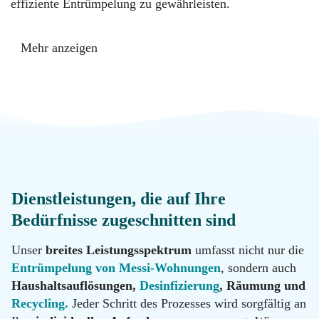
Messie
effiziente Entrümpelung zu gewährleisten.
Reinigung
Datenschutz
Wenn Sie den Gedanken an die Entrümpelung einer
Mehr anzeigen
Messi-Wohnung überwältigt, sind wir hier, um Ihnen zu
Desinfektion
Kontakt
helfen. Mit Messi-Wohnungen in Velbert können Sie die
Last ablegen, egal wie groß oder chaotisch die Wohnung
ist. Unsere Dienstleistungen sind darauf ausgerichtet,
Malerarbeiten
Standorte
Ihnen ein
frisches, aufgeräumtes Zuhause
zu bieten
und Sie von unnötigem Stress zu entlasten.
Hotline
Renovierung
0800
Dienstleistungen, die auf Ihre
11 22
100
Bedürfnisse zugeschnitten sind
Tatortreinigung
Email
Unser
breites Leistungsspektrum
umfasst nicht nur die
info@messie-
wohnungen.de
Entrümpelung von Messi-Wohnungen
, sondern auch
Hotline
Haushaltsauflösungen,
Desinfizierung
, Räumung und
0800
Recycling.
Jeder Schritt des Prozesses wird sorgfältig an
11 22