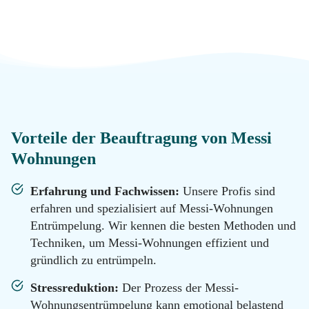
Messie
Reinigung
Datenschutz
Desinfektion
Kontakt
Malerarbeiten
Standorte
Vorteile der Beauftragung von Messi
Wohnungen
Hotline
Renovierung
0800
Erfahrung und Fachwissen:
Unsere Profis sind
11 22
100
erfahren und spezialisiert auf Messi-Wohnungen
Tatortreinigung
Entrümpelung. Wir kennen die besten Methoden und
Email
Techniken, um Messi-Wohnungen effizient und
info@messie-
wohnungen.de
gründlich zu entrümpeln.
Hotline
Stressreduktion:
Der Prozess der Messi-
0800
11 22
Wohnungsentrümpelung kann emotional belastend