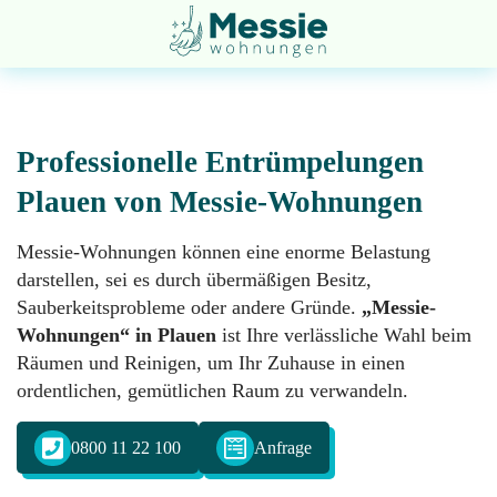
Professionelle Entrümpelungen
Plauen von Messie-Wohnungen
Entsorgung
Startseite
Messie-Wohnungen können eine enorme Belastung
darstellen, sei es durch übermäßigen Besitz,
Sauberkeitsprobleme oder andere Gründe.
„Messie-
Entrümpelung
Über
Wohnungen“ in Plauen
ist Ihre verlässliche Wahl beim
uns
Räumen und Reinigen, um Ihr Zuhause in einen
ordentlichen, gemütlichen Raum zu verwandeln.
Geruchsneutralisation
Impressum
0800 11 22 100
Anfrage