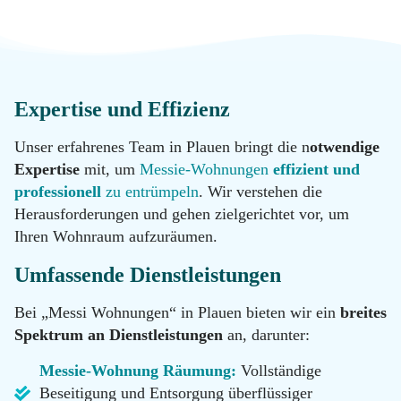
Messie
Reinigung
Datenschutz
Desinfektion
Kontakt
Expertise und Effizienz
Unser erfahrenes Team in Plauen bringt die n
otwendige
Malerarbeiten
Standorte
Expertise
mit, um
Messie-Wohnungen
effizient und
professionell
zu entrümpeln
. Wir verstehen die
Herausforderungen und gehen zielgerichtet vor, um
Hotline
Renovierung
Ihren Wohnraum aufzuräumen.
0800
11 22
100
Umfassende Dienstleistungen
Tatortreinigung
Email
Bei „Messi Wohnungen“ in Plauen bieten wir ein
breites
info@messie-
Spektrum an Dienstleistungen
an, darunter:
wohnungen.de
Hotline
Messie-Wohnung Räumung:
Vollständige
0800
11 22
Beseitigung und Entsorgung überflüssiger