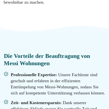
Messie
bewohnbar zu machen.
Reinigung
Datenschutz
Desinfektion
Kontakt
Malerarbeiten
Standorte
Die Vorteile der Beauftragung von
Hotline
Renovierung
Messi Wohnungen
0800
11 22
100
Professionelle Expertise:
Unsere Fachleute sind
Tatortreinigung
geschult und erfahren in der effizienten
Email
Entrümpelung von Messi-Wohnungen, sodass Sie
info@messie-
wohnungen.de
sich auf kompetente Unterstützung verlassen können.
Hotline
0800
Zeit- und Kostenersparnis:
Dank unserer
11 22
effektiven Abläufe sparen Sie wertvolle Zeit und