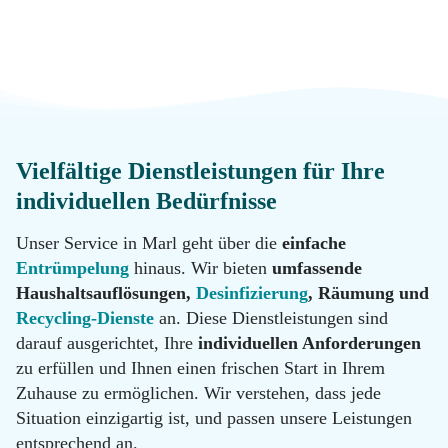
Messie
Reinigung
Datenschutz
Desinfektion
Kontakt
Vielfältige Dienstleistungen für Ihre
Malerarbeiten
Standorte
individuellen Bedürfnisse
Unser Service in Marl geht über die
einfache
Hotline
Renovierung
Entrümpelung
hinaus. Wir bieten
umfassende
0800
11 22
Haushaltsauflösungen,
Desinfizierung
, Räumung und
100
Recycling-Dienste
an. Diese Dienstleistungen sind
Tatortreinigung
Email
darauf ausgerichtet, Ihre
individuellen Anforderungen
info@messie-
zu erfüllen und Ihnen einen frischen Start in Ihrem
wohnungen.de
Zuhause zu ermöglichen. Wir verstehen, dass jede
Hotline
Situation einzigartig ist, und passen unsere Leistungen
0800
11 22
entsprechend an.