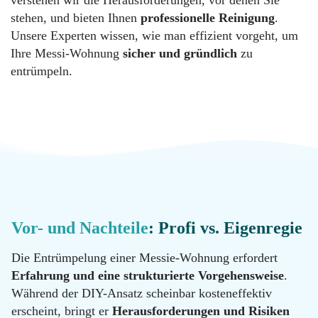
verstehen wir die Herausforderungen, vor denen Sie
Messie
Reinigung
Datenschutz
stehen, und bieten Ihnen
professionelle Reinigung
.
Unsere Experten wissen, wie man effizient vorgeht, um
Ihre Messi-Wohnung
sicher und gründlich
zu
Desinfektion
Kontakt
entrümpeln.
Malerarbeiten
Standorte
Hotline
Renovierung
0800
11 22
100
Vor- und Nachteile
: Profi vs. Eigenregie
Tatortreinigung
Email
info@messie-
Die Entrümpelung einer Messie-Wohnung erfordert
wohnungen.de
Erfahrung und eine strukturierte Vorgehensweise
.
Hotline
Während der DIY-Ansatz scheinbar kosteneffektiv
0800
11 22
erscheint, bringt er
Herausforderungen und Risiken