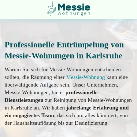
Professionelle Entrümpelung von
Messie-Wohnungen in Karlsruhe
Entsorgung
Startseite
Warum Sie sich für Messie-Wohnungen entscheiden
sollten, die Räumung einer
Messie-Wohnung
kann eine
überwältigende Aufgabe sein. Unser Unternehmen,
Entrümpelung
Über
Messie-Wohnungen, bietet
professionelle
uns
Dienstleistungen
zur Reinigung von Messie-Wohnungen
in Karlsruhe an. Wir haben
jahrelange Erfahrung und
Geruchsneutralisation
ein engagiertes Team
, das sich um alles kümmert, von
Impressum
der Haushaltsauflösung bis zur Desinfizierung.
Messie