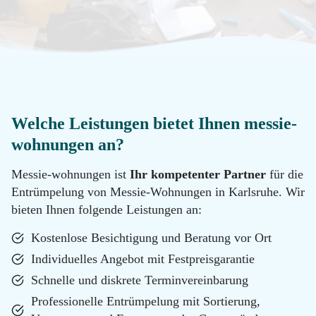
Reinigung
Datenschutz
Desinfektion
Kontakt
Malerarbeiten
Standorte
Welche Leistungen bietet Ihnen messie-
wohnungen an?
Hotline
Renovierung
Messie-wohnungen ist
Ihr kompetenter Partner
für die
0800
Entrümpelung von Messie-Wohnungen in Karlsruhe. Wir
11 22
bieten Ihnen folgende Leistungen an:
100
Tatortreinigung
Email
Kostenlose Besichtigung und Beratung vor Ort
info@messie-
Individuelles Angebot mit Festpreisgarantie
wohnungen.de
Hotline
Schnelle und diskrete Terminvereinbarung
0800
Professionelle Entrümpelung mit Sortierung,
11 22