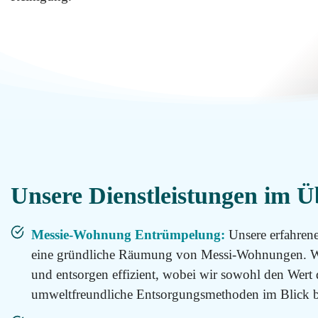
Messie
Reinigung
Datenschutz
Desinfektion
Kontakt
Malerarbeiten
Standorte
Renovierung
Hotline
Unsere Dienstleistungen im Ü
0800
11 22
100
Tatortreinigung
Messie-Wohnung Entrümpelung:
Unsere erfahren
Email
eine gründliche Räumung von Messi-Wohnungen. Wir
info@messie-
wohnungen.de
und entsorgen effizient, wobei wir sowohl den Wert
Hotline
umweltfreundliche Entsorgungsmethoden im Blick b
0800
11 22