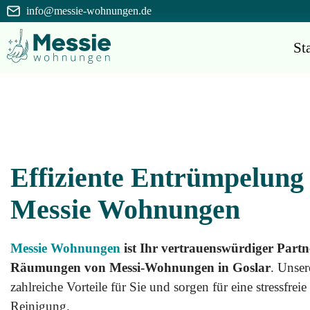
info@messie-wohnungen.de
Sta
Entsorgung
Startseite
Effiziente Entrümpelung
Messie Wohnungen
Entrümpelung
Über
uns
Messie Wohnungen
ist Ihr vertrauenswürdiger Partne
Geruchsneutralisation
Räumungen von Messi-Wohnungen in Goslar
. Unser
Impressum
zahlreiche Vorteile für Sie und sorgen für eine stressfre
Reinigung.