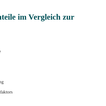
teile im Vergleich zur
e
ng
faktors