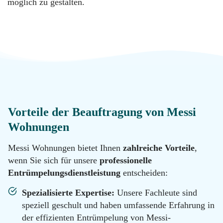
Messie
möglich zu gestalten.
Reinigung
Datenschutz
Desinfektion
Kontakt
Malerarbeiten
Standorte
Vorteile der Beauftragung von Messi
Hotline
Renovierung
Wohnungen
0800
11 22
Messi Wohnungen bietet Ihnen
zahlreiche Vorteile
,
100
wenn Sie sich für unsere
professionelle
Tatortreinigung
Email
Entrümpelungsdienstleistung
entscheiden:
info@messie-
wohnungen.de
Spezialisierte Expertise:
Unsere Fachleute sind
Hotline
speziell geschult und haben umfassende Erfahrung in
0800
11 22
der effizienten Entrümpelung von Messi-