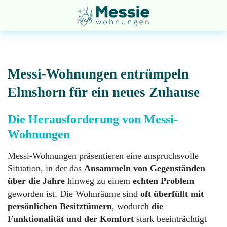
Messi-Wohnungen entrümpeln
Elmshorn für ein neues Zuhause
Entsorgung
Startseite
Die Herausforderung von Messi-
Wohnungen
Entrümpelung
Über
Messi-Wohnungen präsentieren eine anspruchsvolle
uns
Situation, in der das
Ansammeln von Gegenständen
über die Jahre
hinweg zu einem
echten Problem
Geruchsneutralisation
geworden ist. Die Wohnräume sind
oft überfüllt mit
Impressum
persönlichen Besitztümern
, wodurch
die
Funktionalität und der Komfort
stark beeinträchtigt