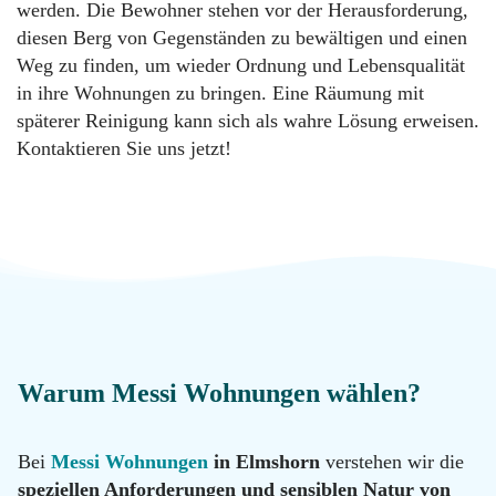
Messie
werden. Die Bewohner stehen vor der Herausforderung,
Reinigung
Datenschutz
diesen Berg von Gegenständen zu bewältigen und einen
Weg zu finden, um wieder Ordnung und Lebensqualität
in ihre Wohnungen zu bringen. Eine Räumung mit
Desinfektion
Kontakt
späterer Reinigung kann sich als wahre Lösung erweisen.
Kontaktieren Sie uns jetzt!
Malerarbeiten
Standorte
Hotline
Renovierung
0800
11 22
100
Tatortreinigung
Email
Warum Messi Wohnungen wählen?
info@messie-
wohnungen.de
Hotline
Bei
Messi Wohnungen
in Elmshorn
verstehen wir die
0800
11 22
speziellen Anforderungen und sensiblen Natur von