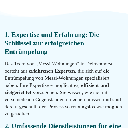
Messie
Reinigung
Datenschutz
Desinfektion
Kontakt
1. Expertise und Erfahrung: Die
Schlüssel zur erfolgreichen
Malerarbeiten
Standorte
Entrümpelung
Das Team von „Messi Wohnungen“ in Delmenhorst
Hotline
besteht aus
erfahrenen Experten
, die sich auf die
Renovierung
0800
Entrümpelung von Messi-Wohnungen spezialisiert
11 22
haben. Ihre Expertise ermöglicht es,
effizient und
100
zielgerichtet
vorzugehen. Sie wissen, wie sie mit
Tatortreinigung
Email
verschiedenen Gegenständen umgehen müssen und sind
info@messie-
darauf geschult, den Prozess so reibungslos wie möglich
wohnungen.de
Hotline
zu gestalten.
0800
11 22
2. Umfassende Dienstleistungen für eine